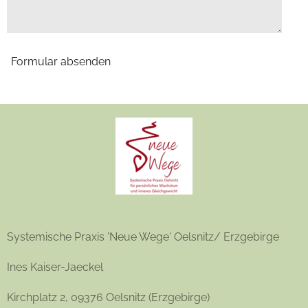
Formular absenden
Systemische Praxis 'Neue Wege' Oelsnitz/ Erzgebirge
Ines Kaiser-Jaeckel
Kirchplatz 2, 09376 Oelsnitz (Erzgebirge)